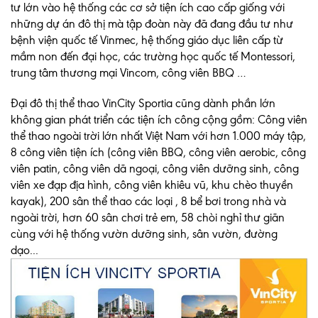
tư lớn vào hệ thống các cơ sở tiện ích cao cấp giống với
những dự án đô thị mà tập đoàn này đã đang đầu tư như
bệnh viện quốc tế Vinmec, hệ thống giáo dục liên cấp từ
mầm non đến đại học, các trường học quốc tế Montessori,
trung tâm thương mại Vincom, công viên BBQ …
Đại đô thị thể thao VinCity Sportia cũng dành phần lớn
không gian phát triển các tiện ích công cộng gồm: Công viên
thể thao ngoài trời lớn nhất Việt Nam với hơn 1.000 máy tập,
8 công viên tiện ích (công viên BBQ, công viên aerobic, công
viên patin, công viên dã ngoại, công viên dưỡng sinh, công
viên xe đạp địa hình, công viên khiêu vũ, khu chèo thuyền
kayak), 200 sân thể thao các loại , 8 bể bơi trong nhà và
ngoài trời, hơn 60 sân chơi trẻ em, 58 chòi nghỉ thư giãn
cùng với hệ thống vườn dưỡng sinh, sân vườn, đường
dạo...