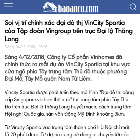
Soi vị trí chính xác đại đô thị VinCity Sportia
của Tập đoàn Vingroup trên trục Đại lộ Thăng
Long
Đăng: 04/12/2018 | 10:03
Sáng 4/12/2018, Công ty Cổ phần Vinhomes đã
chính thức ra mắt dự án VinCity Sportia tại khu vực
cửa ngõ phía Tây trung tâm Thủ đô thuộc phường
Đại Mỗ, Tây Mỗ quận Nam Từ Liêm.
Vincity Sportia được phát triển theo mô hình "Đại đô thị đẳng
cấp Singapore và hơn thế nữa" tại trung tâm phía Tây Thủ
Đô trên trục Đại lộ Thăng Long huyết mạch, cách trung tâm
Hội nghị Quốc gia, sân vận Động Mỹ Đình khoảng 3km.
Từ Vincity Sportia vào trung tâm thành phố Hà Nội chỉ mất
15-20 phút đi xe. Từ dự án cũng dễ dàng di chuyển tới các