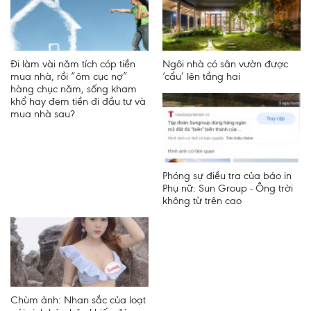
Đi làm vài năm tích cóp tiền
Ngôi nhà có sân vườn được
mua nhà, rồi “ôm cục nợ”
‘cẩu’ lên tầng hai
hàng chục năm, sống kham
khổ hay đem tiền đi đầu tư và
mua nhà sau?
Phóng sự điều tra của báo in
Phụ nữ: Sun Group - Ông trời
không từ trên cao
Chùm ảnh: Nhan sắc của loạt