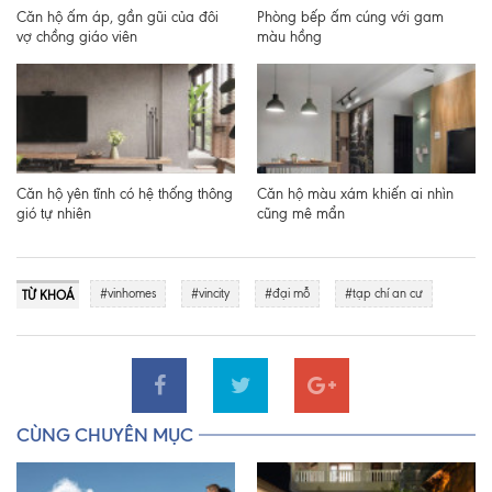
Căn hộ ấm áp, gần gũi của đôi
Phòng bếp ấm cúng với gam
vợ chồng giáo viên
màu hồng
Căn hộ yên tĩnh có hệ thống thông
Căn hộ màu xám khiến ai nhìn
gió tự nhiên
cũng mê mẩn
#vinhomes
#vincity
#đại mỗ
#tạp chí an cư
TỪ KHOÁ
CÙNG CHUYÊN MỤC