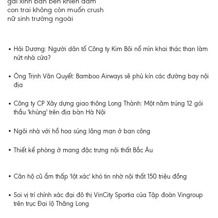
gái xinh bàn bên khiến đám
con trai không còn muốn crush
nữ sinh trường ngoài
Hải Dương: Người dân tố Công ty Kim Bôi nổ mìn khai thác than làm
nứt nhà cửa?
Ông Trịnh Văn Quyết: Bamboo Airways sẽ phủ kín các đường bay nội
địa
Công ty CP Xây dựng giao thông Long Thành: Một năm trúng 12 gói
thầu 'khủng' trên địa bàn Hà Nội
Ngôi nhà với hồ hoa súng lãng mạn ở ban công
Thiết kế phòng ở mang đặc trưng nội thất Bắc Âu
Căn hộ cũ ẩm thấp 'lột xác' khó tin nhờ nội thất 150 triệu đồng
Soi vị trí chính xác đại đô thị VinCity Sportia của Tập đoàn Vingroup
trên trục Đại lộ Thăng Long