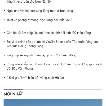
thầu 'khủng' trên địa bàn Hà Nội
Ngôi nhà với hồ hoa súng lãng mạn ở ban công
Thiết kế phòng ở mang đặc trưng nội thất Bắc Âu
Căn hộ cũ ẩm thấp 'lột xác' khó tin nhờ nội thất 150 triệu đồng
Soi vị trí chính xác đại đô thị VinCity Sportia của Tập đoàn Vingroup
trên trục Đại lộ Thăng Long
Vingroup sẽ xây nhà siêu rẻ, giá chỉ 200 triệu đồng
Công văn khẩn của Khánh Hòa rà soát lại “lệnh” tạm dừng giao dịch
đất Bắc Vân Phong
4 Đại gia 'ôm' nhiều đất vàng nhất Hà Nội
MỚI NHẤT