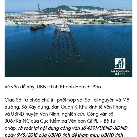
Về vấn đề này, UBND tỉnh Khánh Hòa chỉ đạo:
Giao Sở Tư pháp chủ trì, phối hợp với Sở Tài nguyên và Môi
trường, Sở Xây dựng, Ban Quản lý Khu kinh tế Vân Phong
và UBND huyện Vạn Ninh, nghiên cứu Công văn số
306/Ktr-NC của Cục Kiểm tra Văn bản QPPL – Bộ Tư
pháp,
rà soát lại nội dung công văn số 4391/UBND-XDNĐ
ngày 9/5/2018 của UBND tỉnh để tham mưu UBND tỉnh