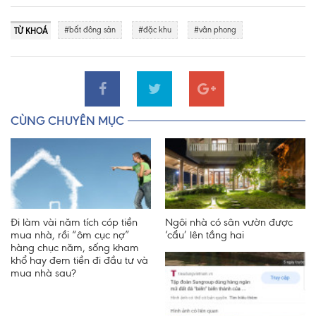
#bất đông sản
#đặc khu
#vân phong
TỪ KHOÁ
CÙNG CHUYÊN MỤC
Đi làm vài năm tích cóp tiền
Ngôi nhà có sân vườn được
mua nhà, rồi “ôm cục nợ”
‘cẩu’ lên tầng hai
hàng chục năm, sống kham
khổ hay đem tiền đi đầu tư và
mua nhà sau?