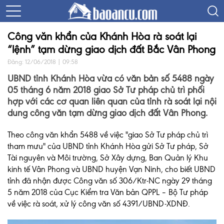
Công văn khẩn của Khánh Hòa rà soát lại
“lệnh” tạm dừng giao dịch đất Bắc Vân Phong
Đăng: 12/06/2018 | 09:58
UBND tỉnh Khánh Hòa vừa có văn bản số 5488 ngày
05 tháng 6 năm 2018 giao Sở Tư pháp chủ trì phối
hợp với các cơ quan liên quan của tỉnh rà soát lại nội
dung công văn tạm dừng giao dịch đất Vân Phong.
Theo công văn khẩn 5488 về việc "giao Sở Tư pháp chủ trì
tham mưu" của UBND tỉnh Khánh Hòa gửi Sở Tư pháp, Sở
Tài nguyên và Môi trường, Sở Xây dựng, Ban Quản lý Khu
kinh tế Vân Phong và UBND huyện Vạn Ninh, cho biết UBND
tỉnh đã nhận được Công văn số 306/Ktr-NC ngày 29 tháng
5 năm 2018 của Cục Kiểm tra Văn bản QPPL – Bộ Tư pháp
về việc rà soát, xử lý công văn số 4391/UBND-XDNĐ.