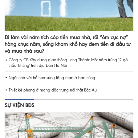
Đi làm vài năm tích cóp tiền mua nhà, rồi “ôm cục nợ”
hàng chục năm, sống kham khổ hay đem tiền đi đầu tư
và mua nhà sau?
Công ty CP Xây dựng giao thông Long Thành: Một năm trúng 12 gói
thầu 'khủng' trên địa bàn Hà Nội
Ngôi nhà với hồ hoa súng lãng mạn ở ban công
Thiết kế phòng ở mang đặc trưng nội thất Bắc Âu
SỰ KIỆN BĐS