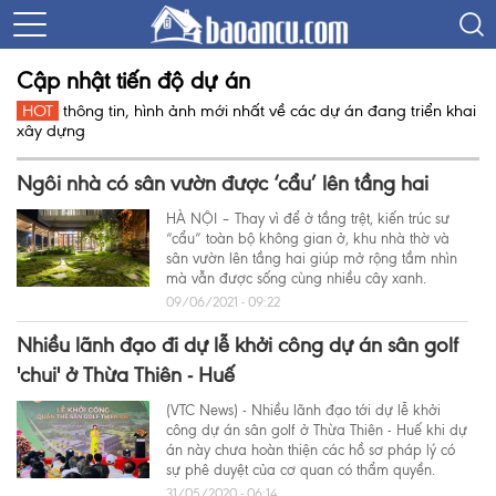
Cập nhật tiến độ dự án
HOT
thông tin, hình ảnh mới nhất về các dự án đang triển khai
xây dựng
Ngôi nhà có sân vườn được ‘cẩu’ lên tầng hai
HÀ NỘI – Thay vì để ở tầng trệt, kiến trúc sư
“cẩu” toàn bộ không gian ở, khu nhà thờ và
sân vườn lên tầng hai giúp mở rộng tầm nhìn
mà vẫn được sống cùng nhiều cây xanh.
09/06/2021 - 09:22
Nhiều lãnh đạo đi dự lễ khởi công dự án sân golf
'chui' ở Thừa Thiên - Huế
(VTC News) - Nhiều lãnh đạo tới dự lễ khởi
công dự án sân golf ở Thừa Thiên - Huế khi dự
án này chưa hoàn thiện các hồ sơ pháp lý có
sự phê duyệt của cơ quan có thẩm quyền.
31/05/2020 - 06:14