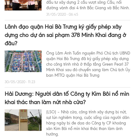
đầu tư xây dựng 2 cầu vượt sông Cầu, nối
đường vành đai 4 tỉnh Bắc Giang và Bắc Ninh.
31/05/2020 - 06:45
Lãnh đạo quận Hai Bà Trưng ký giấy phép xây
dựng cho dự án sai phạm 378 Minh Khai đang ở
đâu?
Ông Lâm Anh Tuấn nguyên Phó Chủ tịch UBND
quận Hai Bà Trưng đã ký giấy phép xây dựng
cho công trình nhà ở thấp tầng Green Pearl 37
Minh Khai sau đó chuyển sang làm Chủ tịch Ủy
ban MTTQ quận Hai Bà Trưng
30/05/2020 - 11:23
Hải Dương: Người dân tố Công ty Kim Bôi nổ mìn
khai thác than làm nứt nhà cửa?
(LSO) – Nhà cửa, công trình xây dựng bị nứt,
sụt lún nghiêm trọng, cuộc sống của người dân
hàng ngày bị đe dọa do Công ty CP khoáng
sản Kim Bôi nổ mìn khai thác than làm ảnh
hưởng.