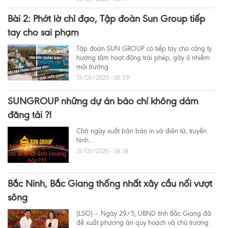
Bài 2: Phớt lờ chỉ đạo, Tập đoàn Sun Group tiếp
tay cho sai phạm
Tập đoàn SUN GROUP có tiếp tay cho công ty
hướng tâm hoạt động trái phép, gây ô nhiễm
môi trường
31/05/2020 - 08:59
SUNGROUP những dự án báo chí không dám
đăng tải ?!
Chờ ngày xuất bản báo in và điện tử, truyền
hình...
31/05/2020 - 08:38
Bắc Ninh, Bắc Giang thống nhất xây cầu nối vượt
sông
(LSO) – Ngày 29/5, UBND tỉnh Bắc Giang đã
đề xuất phương án quy hoạch và chủ trương