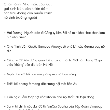
Chùm ảnh: Nhan sắc của loạt
gái xinh bàn bên khiến đám
con trai không còn muốn crush
nữ sinh trường ngoài
Hải Dương: Người dân tố Công ty Kim Bôi nổ mìn khai thác than làm
nứt nhà cửa?
Ông Trịnh Văn Quyết: Bamboo Airways sẽ phủ kín các đường bay nội
địa
Công ty CP Xây dựng giao thông Long Thành: Một năm trúng 12 gói
thầu 'khủng' trên địa bàn Hà Nội
Ngôi nhà với hồ hoa súng lãng mạn ở ban công
Thiết kế phòng ở mang đặc trưng nội thất Bắc Âu
Căn hộ cũ ẩm thấp 'lột xác' khó tin nhờ nội thất 150 triệu đồng
Soi vị trí chính xác đại đô thị VinCity Sportia của Tập đoàn Vingroup