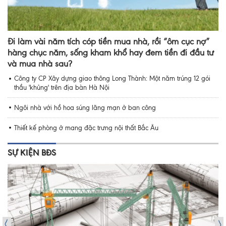
Đi làm vài năm tích cóp tiền mua nhà, rồi “ôm cục nợ”
hàng chục năm, sống kham khổ hay đem tiền đi đầu tư
và mua nhà sau?
Công ty CP Xây dựng giao thông Long Thành: Một năm trúng 12 gói
thầu 'khủng' trên địa bàn Hà Nội
Ngôi nhà với hồ hoa súng lãng mạn ở ban công
Thiết kế phòng ở mang đặc trưng nội thất Bắc Âu
SỰ KIỆN BĐS