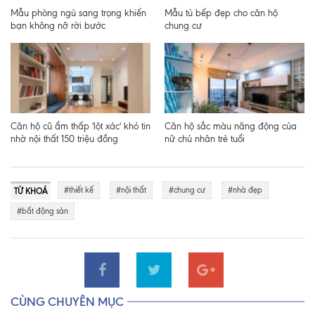
Mẫu phòng ngủ sang trọng khiến
Mẫu tủ bếp đẹp cho căn hộ
bạn không nỡ rời bước
chung cư
Căn hộ cũ ẩm thấp 'lột xác' khó tin
Căn hộ sắc màu năng động của
nhờ nội thất 150 triệu đồng
nữ chủ nhân trẻ tuổi
#thiết kế
#nội thất
#chung cư
#nhà đẹp
TỪ KHOÁ
#bất động sản
CÙNG CHUYÊN MỤC