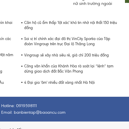
nữ sinh trường ngoài
ìn khai
Căn hộ cũ ẩm thấp 'lột xác' khó tin nhờ nội thất 150 triệu
đồng
kín các
Soi vị trí chính xác đại đô thị VinCity Sportia của Tập
đoàn Vingroup trên trục Đại lộ Thăng Long
 Một năm
Vingroup sẽ xây nhà siêu rẻ, giá chỉ 200 triệu đồng
Công văn khẩn của Khánh Hòa rà soát lại “lệnh” tạm
ng
dừng giao dịch đất Bắc Vân Phong
 Âu
4 Đại gia 'ôm' nhiều đất vàng nhất Hà Nội
Hotline: 0919598111
Email: banbientap@baoancu.com