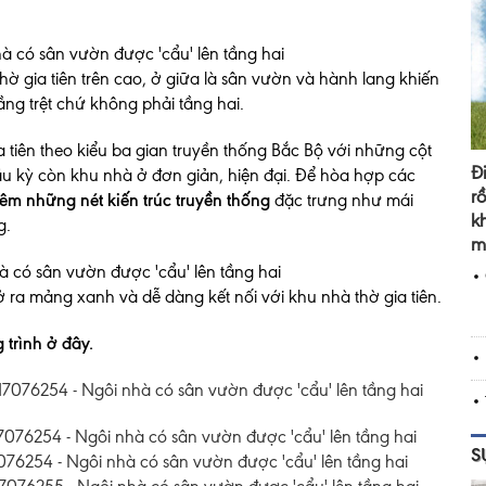
thờ gia tiên trên cao, ở giữa là sân vườn và hành lang khiến
ầng trệt chứ không phải tầng hai.
 tiên theo kiểu ba gian truyền thống Bắc Bộ với những cột
Đ
 kỳ còn khu nhà ở đơn giản, hiện đại. Để hòa hợp các
r
êm những nét kiến trúc truyền thống
đặc trưng như mái
k
g.
m
ra mảng xanh và dễ dàng kết nối với khu nhà thờ gia tiên.
trình ở đây.
S