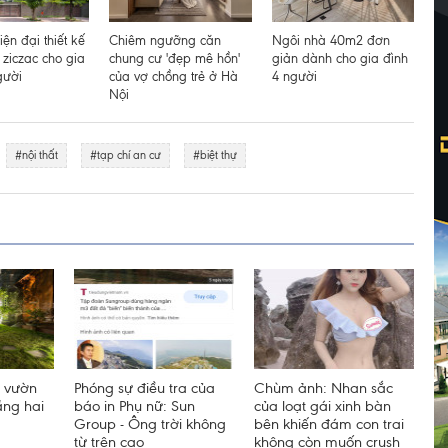
iện đại thiết kế
Chiêm ngưỡng căn
Ngôi nhà 40m2 đơn
 ziczac cho gia
chung cư 'đẹp mê hồn'
giản dành cho gia đình
gười
của vợ chồng trẻ ở Hà
4 người
Nội
#nội thất
#tạp chí an cư
#biệt thự
n vườn
Phóng sự điều tra của
Chùm ảnh: Nhan sắc
ầng hai
báo in Phụ nữ: Sun
của loạt gái xinh bàn
Group - Ông trời không
bên khiến đám con trai
từ trên cao
không còn muốn crush