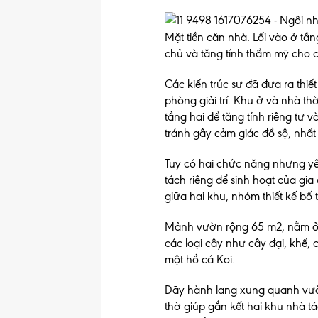
Mặt tiền căn nhà. Lối vào ở tần
chủ và tăng tính thẩm mỹ cho c
Các kiến trúc sư đã đưa ra thiế
phòng giải trí. Khu ở và nhà t
tầng hai để tăng tính riêng tư
tránh gây cảm giác đồ sộ, nhất
Tuy có hai chức năng nhưng yêu
tách riêng để sinh hoạt của gi
giữa hai khu, nhóm thiết kế b
Mảnh vườn rộng 65 m2, nằm ở t
các loại cây như cây đại, khế, 
một hồ cá Koi.
Dãy hành lang xung quanh vườn
thờ giúp gắn kết hai khu nhà t