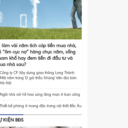
i làm vài năm tích cóp tiền mua nhà,
ồi “ôm cục nợ” hàng chục năm, sống
ham khổ hay đem tiền đi đầu tư và
ua nhà sau?
Công ty CP Xây dựng giao thông Long Thành:
Một năm trúng 12 gói thầu 'khủng' trên địa bàn
Hà Nội
Ngôi nhà với hồ hoa súng lãng mạn ở ban công
Thiết kế phòng ở mang đặc trưng nội thất Bắc Âu
Ự KIỆN BĐS