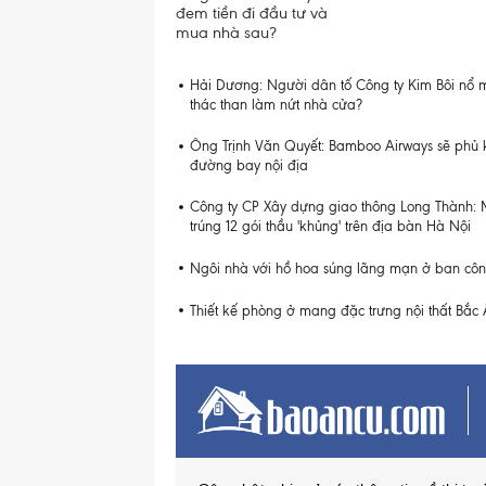
đem tiền đi đầu tư và
mua nhà sau?
Hải Dương: Người dân tố Công ty Kim Bôi nổ m
thác than làm nứt nhà cửa?
Ông Trịnh Văn Quyết: Bamboo Airways sẽ phủ 
đường bay nội địa
Công ty CP Xây dựng giao thông Long Thành:
trúng 12 gói thầu 'khủng' trên địa bàn Hà Nội
Ngôi nhà với hồ hoa súng lãng mạn ở ban cô
Thiết kế phòng ở mang đặc trưng nội thất Bắc