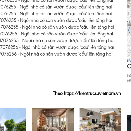
BẢN TIN 7/8
BẢ
Người mua nhà đổi "khẩu vị",
C
doanh nghiệp BĐS tìm cách
th
chiều khách
tr
Thị trường bất động sản Việt Nam đang ở giai
Theo https://kientrucsuvietnam.vn
đoạn phát triển mạnh mẽ khi ngày càng nhiều dự
án chung cư đi vào khai thác và vận hành. Cùng
với đó, thị trường cũng chứng kiến một sự thay đổi r