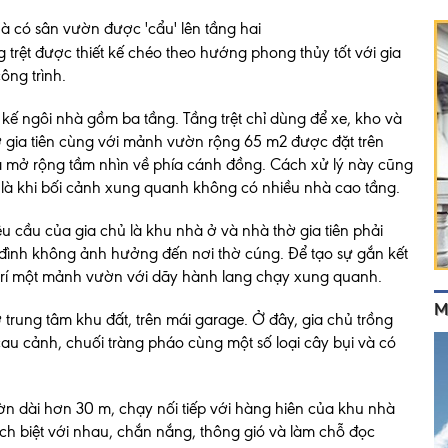
g trệt được thiết kế chéo theo hướng phong thủy tốt với gia
ông trình.
t kế ngôi nhà gồm ba tầng. Tầng trệt chỉ dùng để xe, kho và
hờ gia tiên cùng với mảnh vườn rộng 65 m2 được đặt trên
 và mở rộng tầm nhìn về phía cánh đồng. Cách xử lý này cũng
 là khi bối cảnh xung quanh không có nhiều nhà cao tầng.
 cầu của gia chủ là khu nhà ở và nhà thờ gia tiên phải
a đình không ảnh hưởng đến nơi thờ cúng. Để tạo sự gắn kết
ố trí một mảnh vườn với dãy hành lang chạy xung quanh.
M
rung tâm khu đất, trên mái garage. Ở đây, gia chủ trồng
cau cảnh, chuối tràng pháo cùng một số loại cây bụi và có
 dài hơn 30 m, chạy nối tiếp với hàng hiên của khu nhà
ách biệt với nhau, chắn nắng, thông gió và làm chỗ đọc