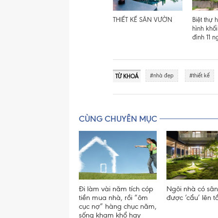
THIẾT KẾ SÂN VƯỜN
Biệt thự h
hình khối
đình 11 n
#nhà đẹp
#thiết kế
TỪ KHOÁ
CÙNG CHUYÊN MỤC
Đi làm vài năm tích cóp
Ngôi nhà có sâ
tiền mua nhà, rồi “ôm
được ‘cẩu’ lên t
cục nợ” hàng chục năm,
sống kham khổ hay