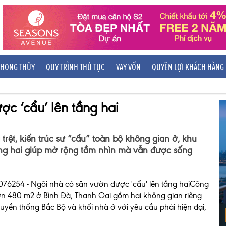
HONG THỦY
QUY TRÌNH THỦ TỤC
VAY VỐN
QUYỀN LỢI KHÁCH HÀNG
c ‘cẩu’ lên tầng hai
trệt, kiến trúc sư “cẩu” toàn bộ không gian ở, khu
ầng hai giúp mở rộng tầm nhìn mà vẫn được sống
Công
hơn 480 m2 ở Bình Đà, Thanh Oai gồm hai không gian riêng
 truyền thống Bắc Bộ và khối nhà ở với yêu cầu phải hiện đại,