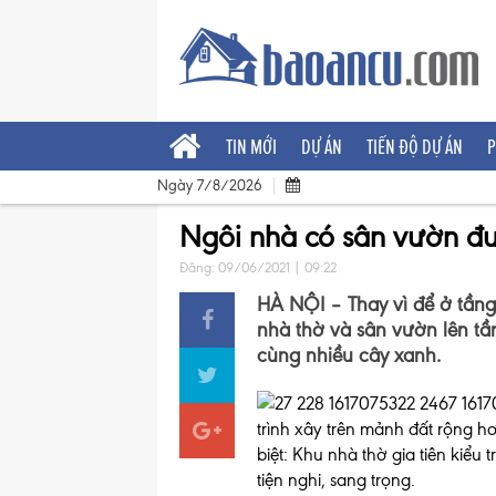
TIN MỚI
DỰ ÁN
TIẾN ĐỘ DỰ ÁN
P
Ngày 7/8/2026
Ngôi nhà có sân vườn đượ
Đăng: 09/06/2021 | 09:22
HÀ NỘI – Thay vì để ở tầng 
nhà thờ và sân vườn lên t
cùng nhiều cây xanh.
trình xây trên mảnh đất rộng 
biệt: Khu nhà thờ gia tiên kiểu
tiện nghi, sang trọng.