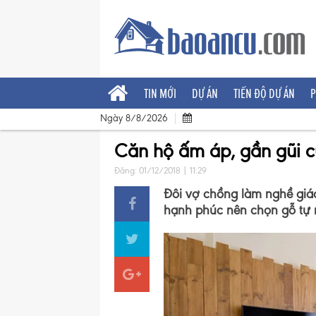
TIN MỚI
DỰ ÁN
TIẾN ĐỘ DỰ ÁN
P
Ngày 8/8/2026
Căn hộ ấm áp, gần gũi c
Đăng: 01/12/2018 | 11:29
Đôi vợ chồng làm nghề giá
hạnh phúc nên chọn gỗ tự nh