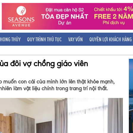
HONG THỦY
QUY TRÌNH THỦ TỤC
VAY VỐN
QUYỀN LỢI KHÁCH HÀNG
ủa đôi vợ chồng giáo viên
o muốn con cái của mình lớn lên thật khỏe mạnh,
iên làm vật liệu chính trong trang trí nội thất.