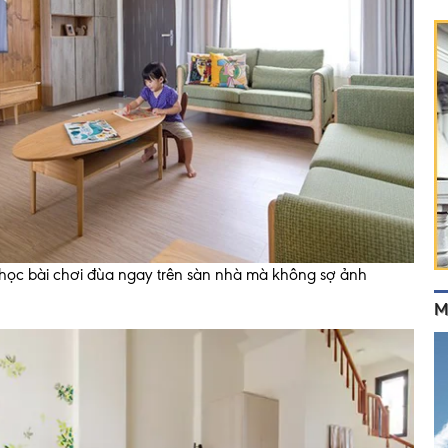
ể học bài chơi đùa ngay trên sàn nhà mà không sợ ảnh
M