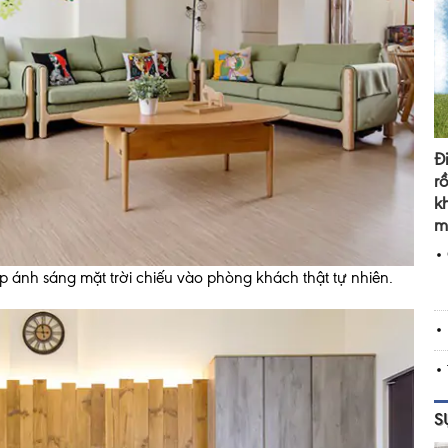
Đ
r
k
m
 ánh sáng mặt trời chiếu vào phòng khách thật tự nhiên.
S