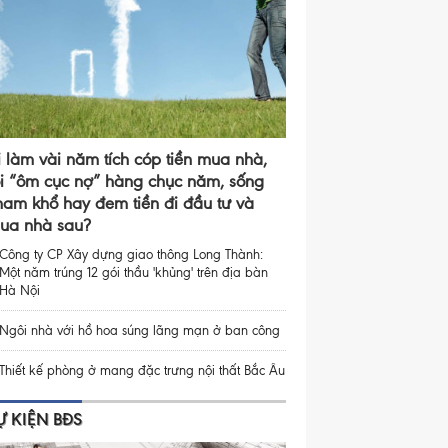
i làm vài năm tích cóp tiền mua nhà,
ồi “ôm cục nợ” hàng chục năm, sống
ham khổ hay đem tiền đi đầu tư và
ua nhà sau?
Công ty CP Xây dựng giao thông Long Thành:
Một năm trúng 12 gói thầu 'khủng' trên địa bàn
Hà Nội
Ngôi nhà với hồ hoa súng lãng mạn ở ban công
Thiết kế phòng ở mang đặc trưng nội thất Bắc Âu
Ự KIỆN BĐS