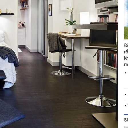
Đ
r
k
m
S