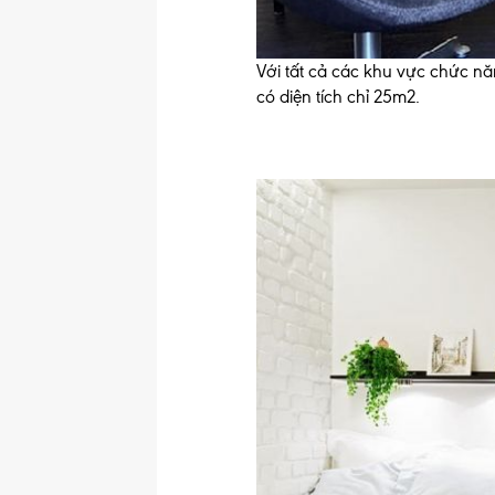
Với tất cả các khu vực chức n
có diện tích chỉ 25m2.