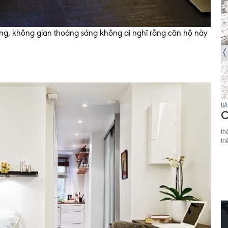
ăng, không gian thoáng sáng không ai nghĩ rằng căn hộ này
BẢN TIN 8/8
BẢ
Người mua nhà đổi "khẩu vị",
C
doanh nghiệp BĐS tìm cách
th
chiều khách
tr
Thị trường bất động sản Việt Nam đang ở giai
đoạn phát triển mạnh mẽ khi ngày càng nhiều dự
án chung cư đi vào khai thác và vận hành. Cùng
với đó, thị trường cũng chứng kiến một sự thay đổi r