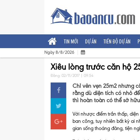
TIN MỚI
DỰ ÁN
TIẾN ĐỘ DỰ ÁN
P
Ngày 8/8/2026
Xiêu lòng trước căn hộ 2
Đăng: 02/11/2017 | 09:54
Chỉ vẻn vẹn 25m2 nhưng că
rằng dù diện tích có nhỏ đ
thì hoàn toàn có thể sở hữ
Với nhược điểm trần thấp, diện 
ban công, tuy nhiên bất kỳ ai
gian sống thoáng đãng, tiện ng