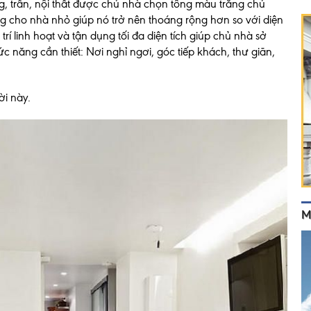
g, trần, nội thất được chủ nhà chọn tông màu trắng chủ
ng cho nhà nhỏ giúp nó trở nên thoáng rộng hơn so với diện
 trí linh hoạt và tận dụng tối đa diện tích giúp chủ nhà sở
 năng cần thiết: Nơi nghỉ ngơi, góc tiếp khách, thư giãn,
i này.
M