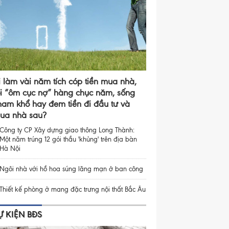
i làm vài năm tích cóp tiền mua nhà,
ồi “ôm cục nợ” hàng chục năm, sống
ham khổ hay đem tiền đi đầu tư và
ua nhà sau?
Công ty CP Xây dựng giao thông Long Thành:
Một năm trúng 12 gói thầu 'khủng' trên địa bàn
Hà Nội
Ngôi nhà với hồ hoa súng lãng mạn ở ban công
Thiết kế phòng ở mang đặc trưng nội thất Bắc Âu
Ự KIỆN BĐS