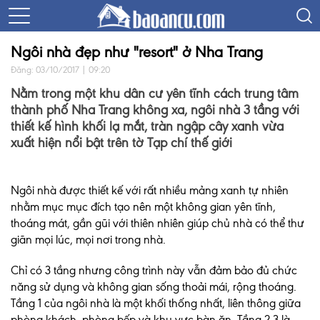
Ngôi nhà đẹp như "resort" ở Nha Trang
Đăng: 03/10/2017 | 09:20
Nằm trong một khu dân cư yên tĩnh cách trung tâm
thành phố Nha Trang không xa, ngôi nhà 3 tầng với
thiết kế hình khối lạ mắt, tràn ngập cây xanh vừa
xuất hiện nổi bật trên tờ Tạp chí thế giới
Ngôi nhà được thiết kế với rất nhiều mảng xanh tự nhiên
nhằm mục mục đích tạo nên một không gian yên tĩnh,
thoáng mát, gần gũi với thiên nhiên giúp chủ nhà có thể thư
giãn mọi lúc, mọi nơi trong nhà.
Chỉ có 3 tầng nhưng công trình này vẫn đảm bảo đủ chức
năng sử dụng và không gian sống thoải mái, rộng thoáng.
Tầng 1 của ngôi nhà là một khối thống nhất, liên thông giữa
phòng khách, phòng bếp và khu vực bàn ăn. Tầng 2,3 là