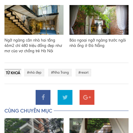
Ngỡ ngàng căn nhà hai tầng
Báo ngoại ngỡ ngàng trước ngôi
46m2 chỉ 480 triệu đồng đẹp như
nhà ống ở Đà Nẵng
mơ của vợ chồng trẻ Hà Nội
#nhà đẹp
#Nha Trang
#resort
TỪ KHOÁ
CÙNG CHUYÊN MỤC