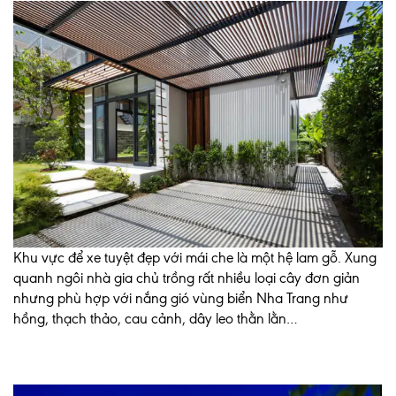
Khu vực để xe tuyệt đẹp với mái che là một hệ lam gỗ. Xung
quanh ngôi nhà gia chủ trồng rất nhiều loại cây đơn giản
nhưng phù hợp với nắng gió vùng biển Nha Trang như
hồng, thạch thảo, cau cảnh, dây leo thằn lằn…