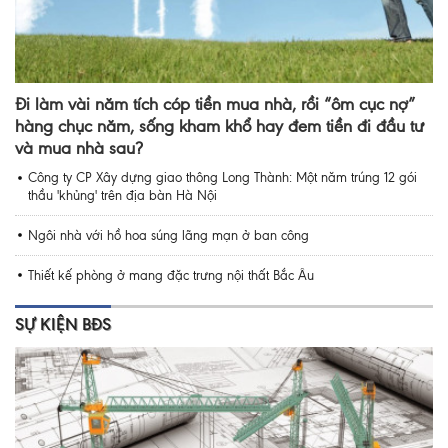
Đi làm vài năm tích cóp tiền mua nhà, rồi “ôm cục nợ”
hàng chục năm, sống kham khổ hay đem tiền đi đầu tư
và mua nhà sau?
Công ty CP Xây dựng giao thông Long Thành: Một năm trúng 12 gói
thầu 'khủng' trên địa bàn Hà Nội
Ngôi nhà với hồ hoa súng lãng mạn ở ban công
Thiết kế phòng ở mang đặc trưng nội thất Bắc Âu
SỰ KIỆN BĐS