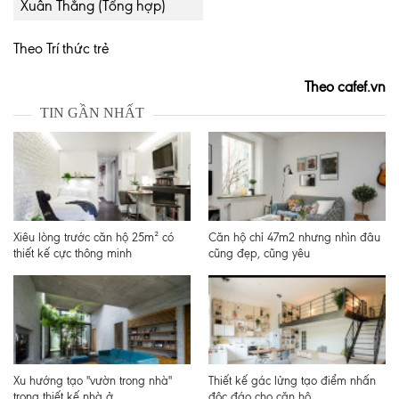
Xuân Thắng (Tổng hợp)
Theo Trí thức trẻ
Theo cafef.vn
TIN GẦN NHẤT
Xiêu lòng trước căn hộ 25m² có
Căn hộ chỉ 47m2 nhưng nhìn đâu
thiết kế cực thông minh
cũng đẹp, cũng yêu
Xu hướng tạo "vườn trong nhà"
Thiết kế gác lửng tạo điểm nhấn
trong thiết kế nhà ở
độc đáo cho căn hộ