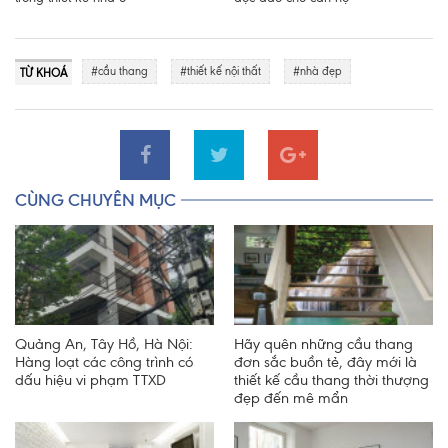
#cầu thang
#thiết kế nội thất
#nhà đẹp
TỪ KHOÁ
CÙNG CHUYÊN MỤC
Quảng An, Tây Hồ, Hà Nội:
Hãy quên những cầu thang
Hàng loạt các công trình có
đơn sắc buồn tẻ, đây mới là
dấu hiệu vi phạm TTXD
thiết kế cầu thang thời thượng
đẹp đến mê mẩn