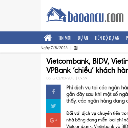
TIN MỚI
DỰ ÁN
TIẾN ĐỘ DỰ ÁN
P
Ngày 7/8/2026
Vietcombank, BIDV, Vieti
VPBank ‘chiều’ khách hà
Đăng: 02/03/2018 | 09:59
Phí dịch vụ tại các ngân 
gần đây sau khi một số ngâ
thấy, các ngân hàng đang q
Đối với dịch vụ chuyển tiền t
nhà băng đang miễn loại phí nà
Vietcombank, Vietinbank và BID