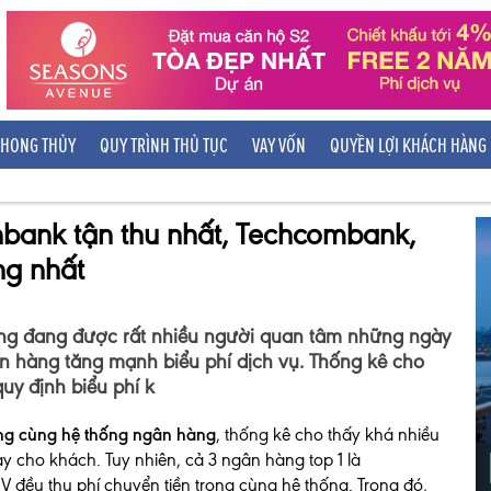
HONG THỦY
QUY TRÌNH THỦ TỤC
VAY VỐN
QUYỀN LỢI KHÁCH HÀNG
nbank tận thu nhất, Techcombank,
ng nhất
hàng đang được rất nhiều người quan tâm những ngày
n hàng tăng mạnh biểu phí dịch vụ. Thống kê cho
uy định biểu phí k
rong cùng hệ thống ngân hàng
, thống kê cho thấy khá nhiều
y cho khách. Tuy nhiên, cả 3 ngân hàng top 1 là
V đều thu phí chuyển tiền trong cùng hệ thống. Trong đó,