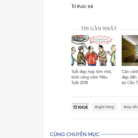
Trí thức trẻ
TIN GẦN NHẤT
Tuổi đẹp hợp làm nhà,
Cận cảnh
khởi công năm Mậu
đẹp đến 
Tuất 2018
tại Cần 
#ngân hàng
#vay vốn
TỪ KHOÁ
CÙNG CHUYÊN MỤC