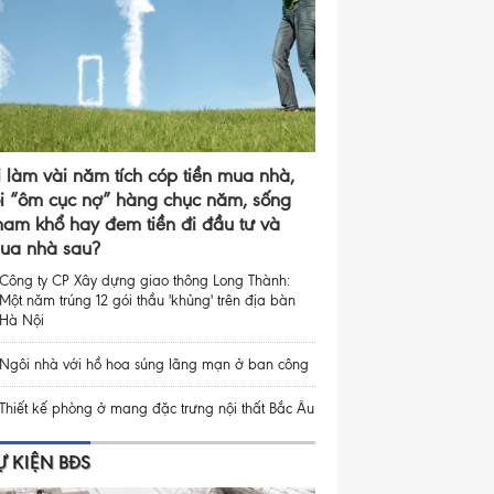
i làm vài năm tích cóp tiền mua nhà,
ồi “ôm cục nợ” hàng chục năm, sống
ham khổ hay đem tiền đi đầu tư và
ua nhà sau?
Công ty CP Xây dựng giao thông Long Thành:
Một năm trúng 12 gói thầu 'khủng' trên địa bàn
Hà Nội
Ngôi nhà với hồ hoa súng lãng mạn ở ban công
Thiết kế phòng ở mang đặc trưng nội thất Bắc Âu
Ự KIỆN BĐS