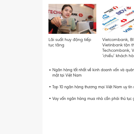
Lãi suất huy động tiếp
Vietcombank, BI
tục tăng
Vietinbank tận t
Techcombank, 
‘chiều’ khách h
Ngân hàng tốt nhất về kinh doanh vốn và quản 
mặt tại Việt Nam
Top 10 ngân hàng thương mại Việt Nam uy tín 
Vay vốn ngân hàng mua nhà cần phải thủ tục 