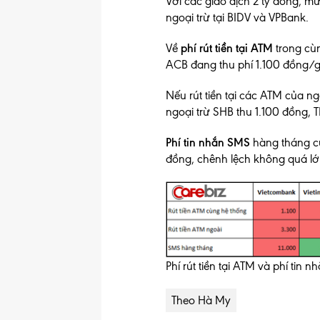
Với các giao dịch 2 tỷ đồng, m
ngoại trừ tại BIDV và VPBank.
Về
phí rút tiền tại ATM
trong cù
ACB đang thu phí 1.100 đồng/gi
Nếu rút tiền tại các ATM của n
ngoại trừ SHB thu 1.100 đồng, 
Phí tin nhắn SMS
hàng tháng c
đồng, chênh lệch không quá lớ
Phí rút tiền tại ATM và phí ti
Theo Hà My