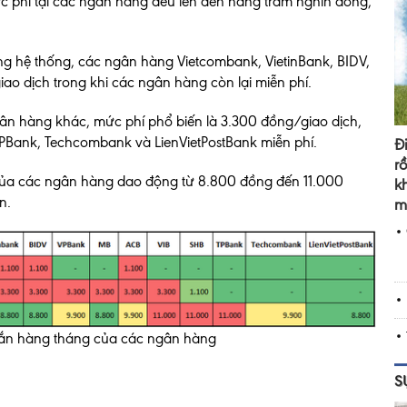
ức phí tại các ngân hàng đều lên đến hàng trăm nghìn đồng,
ng hệ thống, các ngân hàng Vietcombank, VietinBank, BIDV,
ao dịch trong khi các ngân hàng còn lại miễn phí.
gân hàng khác, mức phí phổ biến là 3.300 đồng/giao dịch,
TPBank, Techcombank và LienVietPostBank miễn phí.
Đ
r
ủa các ngân hàng dao động từ 8.800 đồng đến 11.000
k
n.
m
n nhắn hàng tháng của các ngân hàng
S