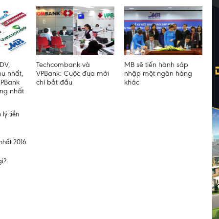
DV,
Techcombank và
MB sẽ tiến hành sáp
hu nhất,
VPBank: Cuộc đua mới
nhập một ngân hàng
VPBank
chỉ bắt đầu
khác
àng nhất
lý tiền
nhất 2016
gì?