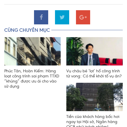
CÙNG CHUYÊN MỤC
Phúc Tân, Hoàn Kiếm: Hàng
Vụ cháu bé ‘lọt’ hố công trình
loạt công trình sai phạm TTXD
tử vong: Có thể khởi tố vụ án?
“khủng” được ưu ái cho vào
sử dụng
Tiền của khách hàng bốc hơi
ngay tại Hội sở, Ngân hàng
OCB phủi trách nhiệm!