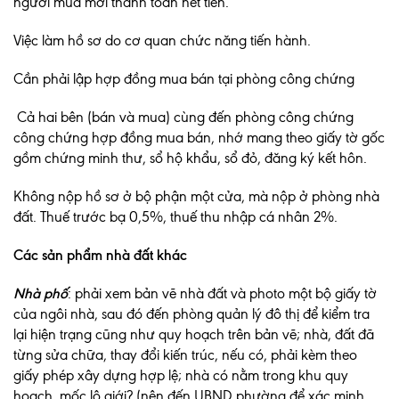
người mua mới thanh toán hết tiền.
Việc làm hồ sơ do cơ quan chức năng tiến hành.
Cần phải lập hợp đồng mua bán tại phòng công chứng
Cả hai bên (bán và mua) cùng đến phòng công chứng
công chứng hợp đồng mua bán, nhớ mang theo giấy tờ gốc
gồm chứng minh thư, sổ hộ khẩu, sổ đỏ, đăng ký kết hôn.
Không nộp hồ sơ ở bộ phận một cửa, mà nộp ở phòng nhà
đất. Thuế trước bạ 0,5%, thuế thu nhập cá nhân 2%.
Các sản phẩm nhà đất khác
Nhà phố
: phải xem bản vẽ nhà đất và photo một bộ giấy tờ
của ngôi nhà, sau đó đến phòng quản lý đô thị để kiểm tra
lại hiện trạng cũng như quy hoạch trên bản vẽ; nhà, đất đã
từng sửa chữa, thay đổi kiến trúc, nếu có, phải kèm theo
giấy phép xây dựng hợp lệ; nhà có nằm trong khu quy
hoạch, mốc lộ giới? (nên đến UBND phường để xác minh