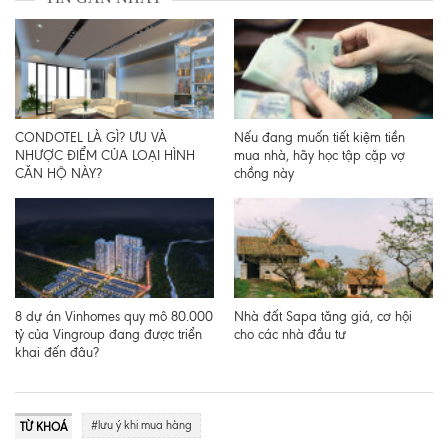
CONDOTEL LÀ GÌ? ƯU VÀ
Nếu đang muốn tiết kiệm tiền
NHƯỢC ĐIỂM CỦA LOẠI HÌNH
mua nhà, hãy học tập cặp vợ
CĂN HỘ NÀY?
chồng này
8 dự án Vinhomes quy mô 80.000
Nhà đất Sapa tăng giá, cơ hội
tỷ của Vingroup đang được triển
cho các nhà đầu tư
khai đến đâu?
#lưu ý khi mua hàng
TỪ KHOÁ