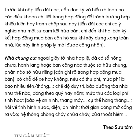
Trước khi nộp tiền đặt cọc, cần đọc kỹ và hiểu rõ toàn bộ
các điều khoản chi tiết trong hợp đồng để tránh trường hợp
khiếu kiện hay tranh chấp sau này (tiền đặt cọc chỉ có ý
nghĩa như một sự cam kết hứa bán, chỉ đến khi hai bên ký
kết hợp đồng mua bán căn hộ sau khi xây dựng xong toàn
nhà, lúc này tính pháp lý mới được công nhận).
Nhà chung cư:
ngoài giấy tờ nhà hợp lệ, đã có sổ hồng
chưa, hành lang hoặc ban công nào thuộc sở hữu chung,
phần nào sở hữu riêng (cần ghi rõ trong hợp đồng mua
bán); có chỗ để xe hay không, nếu có thu phí, mức phí là
bao nhiêu tiền/tháng…; chế độ duy trì, bảo dưỡng tòa nhà
như thế nào, đóng theo quý hay năm; mức thu các loại phí
sinh hoạt (bảo vệ an ninh, thang máy… cụ thể hàng tháng…;
hỏi về tình hình nước, điện, an ninh; thời gian đóng mở cổng
ra vào; hệ thống phòng cháy chữa cháy, cửa thoát hiểm…
Theo Sưu tầm
TIN GẦN NHẤT