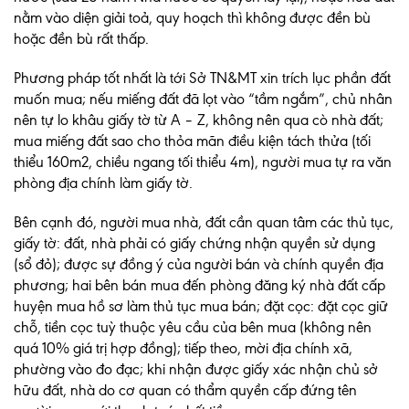
nằm vào diện giải toả, quy hoạch thì không được đền bù
hoặc đền bù rất thấp.
Phương pháp tốt nhất là tới Sở TN&MT xin trích lục phần đất
muốn mua; nếu miếng đất đã lọt vào “tầm ngắm”, chủ nhân
nên tự lo khâu giấy tờ từ A – Z, không nên qua cò nhà đất;
mua miếng đất sao cho thỏa mãn điều kiện tách thửa (tối
thiểu 160m2, chiều ngang tối thiểu 4m), người mua tự ra văn
phòng địa chính làm giấy tờ.
Bên cạnh đó, người mua nhà, đất cần quan tâm các thủ tục,
giấy tờ: đất, nhà phải có giấy chứng nhận quyền sử dụng
(sổ đỏ); được sự đồng ý của người bán và chính quyền địa
phương; hai bên bán mua đến phòng đăng ký nhà đất cấp
huyện mua hồ sơ làm thủ tục mua bán; đặt cọc: đặt cọc giữ
chỗ, tiền cọc tuỳ thuộc yêu cầu của bên mua (không nên
quá 10% giá trị hợp đồng); tiếp theo, mời địa chính xã,
phường vào đo đạc; khi nhận được giấy xác nhận chủ sở
hữu đất, nhà do cơ quan có thẩm quyền cấp đứng tên