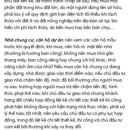
khu đất liền kề, để tránh tranh chấp về sau; nếu mua một
phần đất trong khu đất lớn, do một người đứng tên sở hữu,
phải lưu ý về quy định giới hạn diện tích tối thiểu khi tách
thửa với đất ở và đất nông nghiệp trên địa bàn sở tại; tìm
hiểu chi phí tách thửa, do bên mua hay bên bán chịu,…
Nhà chung cư, căn hộ dự án:
nên xem các căn hộ mẫu
trước khi quyết định; khi mua, nên hỏi rõ: mặt tiền nhà
(thường là hướng ban công); không nên mua nhà gần
thang máy; ban công riêng hay chung với hộ khác; khả
năng cách âm của nhà? Nếu mua căn hộ chung cư đang
xây dựng, nhà được giao vào thời điểm nào; nếu chủ đầu tư
giao nhà chậm tiến độ, mức độ bồi thường cho người mua
ra sao; trường hợp người mua trả tiền chậm tiến độ, hình
thức phạt thế nào; khi chủ đầu tư giao nhà nhưng khách
hàng đối chiếu hợp đồng liệt kê chi tiết các thiết kế thi công
phát hiện không đúng với hiện trạng nhà thực nhận, phải xử
lý thế nào; tốt nhất, nên yêu cầu chủ đầu tư có phụ lục hợp
đồng, trong đó liệt kê chi tiết thiết kế, thi công và chủ đầu tư
cam kết bồi thường khi xảy ra thay đổi.