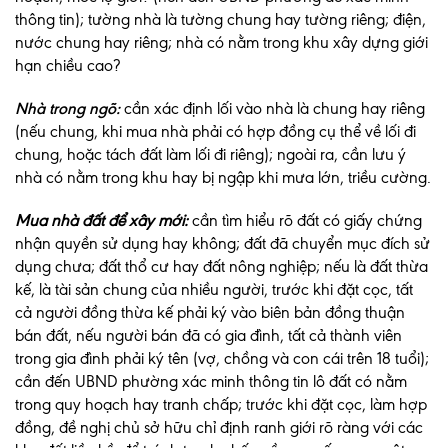
thông tin); tường nhà là tường chung hay tường riêng; điện,
nước chung hay riêng; nhà có nằm trong khu xây dựng giới
hạn chiều cao?
Nhà trong ngõ:
cần xác định lối vào nhà là chung hay riêng
(nếu chung, khi mua nhà phải có hợp đồng cụ thể về lối đi
chung, hoặc tách đất làm lối đi riêng); ngoài ra, cần lưu ý
nhà có nằm trong khu hay bị ngập khi mưa lớn, triều cường.
Mua nhà đất để xây mới:
cần tìm hiểu rõ đất có giấy chứng
nhận quyền sử dụng hay không; đất đã chuyển mục đích sử
dụng chưa; đất thổ cư hay đất nông nghiệp; nếu là đất thừa
kế, là tài sản chung của nhiều người, trước khi đặt cọc, tất
cả người đồng thừa kế phải ký vào biên bản đồng thuận
bán đất, nếu người bán đã có gia đình, tất cả thành viên
trong gia đình phải ký tên (vợ, chồng và con cái trên 18 tuổi);
cần đến UBND phường xác minh thông tin lô đất có nằm
trong quy hoạch hay tranh chấp; trước khi đặt cọc, làm hợp
đồng, đề nghị chủ sở hữu chỉ định ranh giới rõ ràng với các