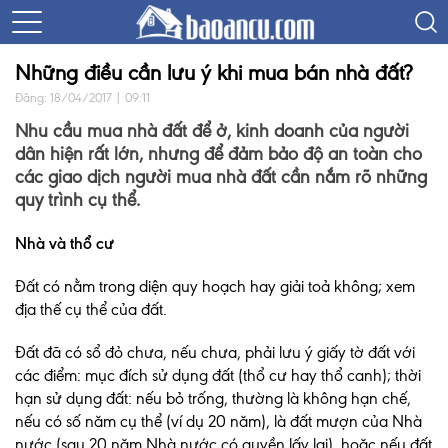
Những điều cần lưu ý khi mua bán nhà đất?
Đăng: 18/04/2017 | 09:11
Nhu cầu mua nhà đất để ở, kinh doanh của người
dân hiện rất lớn, nhưng để đảm bảo độ an toàn cho
các giao dịch người mua nhà đất cần nắm rõ những
quy trình cụ thể.
Nhà và thổ cư
Đất có nằm trong diện quy hoạch hay giải toả không; xem
địa thế cụ thể của đất.
Đất đã có sổ đỏ chưa, nếu chưa, phải lưu ý giấy tờ đất với
các điểm: mục đích sử dụng đất (thổ cư hay thổ canh); thời
hạn sử dụng đất: nếu bỏ trống, thường là không hạn chế,
nếu có số năm cụ thể (ví dụ 20 năm), là đất mượn của Nhà
nước (sau 20 năm Nhà nước có quyền lấy lại), hoặc nếu đất