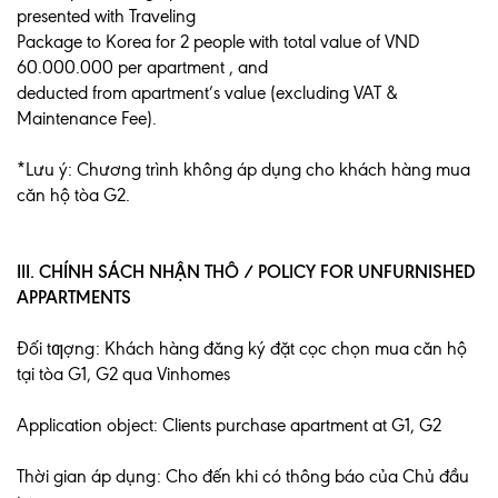
presented with Traveling
Package to Korea for 2 people with total value of VND
60.000.000 per apartment , and
deducted from apartment’s value (excluding VAT &
Maintenance Fee).
*Lưu ý: Chương trình không áp dụng cho khách hàng mua
căn hộ tòa G2.
III. CHÍNH SÁCH NHẬN THÔ / POLICY FOR UNFURNISHED
APPARTMENTS
Đối tƣợng: Khách hàng đăng ký đặt cọc chọn mua căn hộ
tại tòa G1, G2 qua Vinhomes
Application object: Clients purchase apartment at G1, G2
Thời gian áp dụng: Cho đến khi có thông báo của Chủ đầu