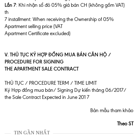
Lần 7
: Khi nhận sổ đỏ 05% giá bán CH (không gồm VAT)
th
7 installment: When receiving the Ownership of 05%
Apartment selling price (VAT
Apartment Certificate excluded)
V. THỦ TỤC KÝ HỢP ĐỒNG MUA BÁN CĂN HỘ /
PROCEDURE FOR SIGNING
THE APARTMENT SALE CONTRACT
THỦ TỤC / PROCEDURE TERM / TIME LIMIT
Ký Hợp đồng mua bán/ Signing Dự kiến tháng 06/2017/
the Sale Contract Expected in June 201 7
Bản mẫu tham khảo
Theo ST
TIN GẦN NHẤT