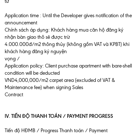
tư
Application time : Until the Developer gives notification of the
announcement
Chính sách áp dụng: Khách hàng mua căn hộ đăng ký
nhận bàn giao thô sẽ được trừ
4.000.000đ/m2 thông thủy (không gồm VAT và KPBT) khi
khách hàng đăng ký nguyện
vọng /
Application policy: Client purchase apartment with bare-shell
condition will be deducted
VND4,000,000/m2 carpet area (excluded of VAT &
Maintenance fee) when signing Sales
Contract
IV. TIẾN ĐỘ THANH TOÁN / PAYMENT PROGRESS
Tiến độ HĐMB / Progress Thanh toán / Payment