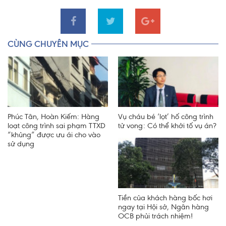
CÙNG CHUYÊN MỤC
Phúc Tân, Hoàn Kiếm: Hàng
Vụ cháu bé ‘lọt’ hố công trình
loạt công trình sai phạm TTXD
tử vong: Có thể khởi tố vụ án?
“khủng” được ưu ái cho vào
sử dụng
Tiền của khách hàng bốc hơi
ngay tại Hội sở, Ngân hàng
OCB phủi trách nhiệm!