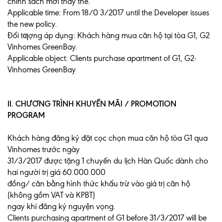
chính sách mới thay thế.
Applicable time: From 18/0 3/2017 until the Developer issues
the new policy.
Đối tƣợng áp dụng: Khách hàng mua căn hộ tại tòa G1, G2
Vinhomes GreenBay.
Applicable object: Clients purchase apartment of G1, G2-
Vinhomes GreenBay
II. CHƯƠNG TRÌNH KHUYẾN MÃI / PROMOTION
PROGRAM
Khách hàng đăng ký đặt cọc chọn mua căn hộ tòa G1 qua
Vinhomes trước ngày
31/3/2017 được tặng 1 chuyến du lịch Hàn Quốc dành cho
hai người trị giá 60.000.000
đồng/ căn bằng hình thức khấu trừ vào giá trị căn hộ
(không gồm VAT và KPBT)
ngay khi đăng ký nguyện vọng.
Clients purchasing apartment of G1 before 31/3/2017 will be