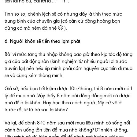
tiền lãi họ bù, cái lời là …”1 TỶ”.
Tình sơ sơ, chênh lệch sẽ có nhưng đấy là tính theo mức
trung bình của chuyên gia (có căn cứ đàng hoàng bạn
đừng có mà ném đá nhé 🙂 ).
6. Người khôn sẽ tiền theo lạm phát
Bởi vì mức tăng thu nhập không bao giờ theo kịp tốc độ tăng
giá của bất động sản (kinh nghiệm từ nhiều người đi trước
truyền lại) nên nếu ép mình phải cầm nguyên cục tiền đi mua
sẽ vô cùng kém thông minh.
Giả sử, nếu bạn tiết kiệm được 10tr/tháng, thì 8 năm mới có 1
tỷ để mua nhà. Vậy thấy 8 năm dài đằng đẳng mới có được
nhà để ở là khôn. Hay học theo cách người Mỹ cứ vô ở
trước rồi từ từ trả sau là khôn?
Vả lại, để dành 8-10 năm sau mới mua liệu mình có sống nổi
cảnh ăn uống tằn tiện để mua nhà không? Dĩ nhiên không.
Liệu mình có đủ kiên nhẫn để để dành mà không xài cho