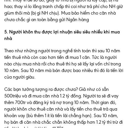
hao; thay vì lo lắng tranh chấp thì coi như trả phí cho NH giữ
giùm thôi mà (bị gì NH chịu). Mua bảo hiểm cho căn nhà
chưa chắc gì an toàn bằng gửi Ngân hàng
5. Người khôn thu được lợi nhuận siêu siêu nhiều khi mua
nhà
Theo như những người trong nghề tính toán thì sau 10 năm
tiền thuê nhà còn cao hơn tiền đi mua 1 căn. Tức là người
nào chịu mua nhà rồi cho thuê thì họ sẽ lấy lại vốn chỉ trong
10 năm. Sau 10 năm mà bán được bao nhiêu thì đó là tiền lời
của người giàu.
Các bạn tưởng tượng ra được chưa? Giả như có sẵn
500triệu và đi mua căn nhà 1.2 tỷ đồng. Người ta sẽ đi vay
thêm 700tr và đăng ký trả nợ trong 10 năm. Thời gian đó,
người khôn cho thuê căn nhà và lấy tiền cho thuê trả qua
khoản vay (bù thêm 1 ít là tiền lãi chẳng hạn). Sau 10 năm,
họ bán đi căn nhà chắc chắn không thấp hơn 1.2 tỷ thì trừ đi