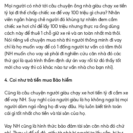
Mọi người có nhớ tới câu chuyện ông nhà giàu chạy xe tiền
tỷ lại đi thế chấp chiếc xe để vay 100 triệu gì chưa? Nhân
viên ngân hàng chê người đó khùng tự nhiên đem cầm
chiếc xe hơi chỉ để lấy 100 triệu nhưng thực ra ổng dùng
cách này để thuê 1 chỗ giữ xe rẻ và an toàn nhất mà thôi.
Nói riêng về chuyện mua nhà thì người thông minh đi vay
chỉ là họ muốn vay để có 1 đống người tư vấn có tâm thôi
(NH muốn cho vay sẽ phải đi nghiên cứu căn nhà đó các
thứ gọi là quá trình thẩm định dự án vay rồi từ đó thấy tốt
mới cho vay thì có khác nào tư vấn nhà cho bạn nhỉ).
4. Coi như trả tiền mua Bảo hiểm
Cũng là câu chuyện người giàu chạy xe hơi tiền tỷ đi cầm xe
để vay NH. Suy nghĩ của người giàu là họ không ngại bị mọi
người dòm ngó rằng họ đi vay đâu. Họ luôn biết tính toán
cái gì tốt nhất cho tiền và tài sản của họ.
Vay NH cũng là hình thức bảo đảm tài sản căn nhà đó chứ
nhỉ. Thay vì để sổ đỏ, giấy tờ nhà bị người ta lấy cắp, bị hư