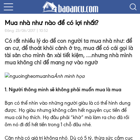
Mua nhà như nào để có lợi nhất?
Đăng: 23/06/2017 | 10:52
Có rất nhiều lý do để con người ta mua nhà như: để
an cư, để thoát khỏi cảnh ở trọ, mua để có cái gọi là
tài sản cho mình ăn xài tiết kiệm, ….nhưng nhà mình
mua không chỉ để mang nợ vào ngườ
Ảnh minh họa
1. Người thông minh sẽ không phải muốn mua là mua
Bạn có thể nhìn vào những người giàu là có thể hình dung
được. Họ giàu nhưng không cầm hết nguyên cục tiền để
mua cái họ thích. Họ đâu phải “khờ” mà làm ra cho đã rồi
ôm nó đi đổ hết tiền trong 1 chỗ đâu nhé.
Căn nhà có giá trị không nhỏ. Dù có 5 tỷ, thừa sức cầm cục