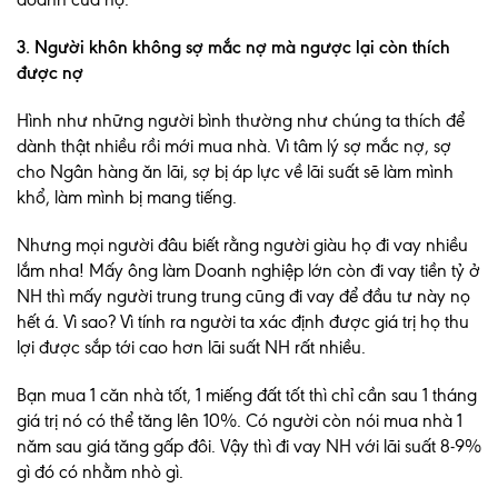
3. Người khôn không sợ mắc nợ mà ngược lại còn thích
được nợ
Hình như những người bình thường như chúng ta thích để
dành thật nhiều rồi mới mua nhà. Vì tâm lý sợ mắc nợ, sợ
cho Ngân hàng ăn lãi, sợ bị áp lực về lãi suất sẽ làm mình
khổ, làm mình bị mang tiếng.
Nhưng mọi người đâu biết rằng người giàu họ đi vay nhiều
lắm nha! Mấy ông làm Doanh nghiệp lớn còn đi vay tiền tỷ ở
NH thì mấy người trung trung cũng đi vay để đầu tư này nọ
hết á. Vì sao? Vì tính ra người ta xác định được giá trị họ thu
lợi được sắp tới cao hơn lãi suất NH rất nhiều.
Bạn mua 1 căn nhà tốt, 1 miếng đất tốt thì chỉ cần sau 1 tháng
giá trị nó có thể tăng lên 10%. Có người còn nói mua nhà 1
năm sau giá tăng gấp đôi. Vậy thì đi vay NH với lãi suất 8-9%
gì đó có nhằm nhò gì.