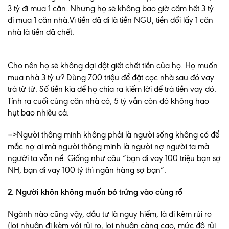
3 tỷ đi mua 1 căn. Nhưng họ sẽ không bao giờ cầm hết 3 tỷ
đi mua 1 căn nhà.Vì tiền đã đi là tiền NGU, tiền đổi lấy 1 căn
nhà là tiền đã chết.
Cho nên họ sẽ không dại dột giết chết tiền của họ. Họ muốn
mua nhà 3 tỷ ư? Dùng 700 triệu để đặt cọc nhà sau đó vay
trả từ từ. Số tiền kia để họ chia ra kiếm lời để trả tiền vay đó.
Tính ra cuối cùng căn nhà có, 5 tỷ vẫn còn đó không hao
hụt bao nhiêu cả.
=>Người thông minh không phải là người sống không có để
mắc nợ ai mà người thông minh là người nợ người ta mà
người ta vẫn nể. Giống như câu “bạn đi vay 100 triệu bạn sợ
NH, bạn đi vay 100 tỷ thì ngân hàng sợ bạn”.
2. Người khôn không muốn bỏ trứng vào cùng rổ
Ngành nào cũng vậy, đầu tư là nguy hiểm, là đi kèm rủi ro
(lợi nhuận đi kèm với rủi ro, lợi nhuận càng cao, mức độ rủi