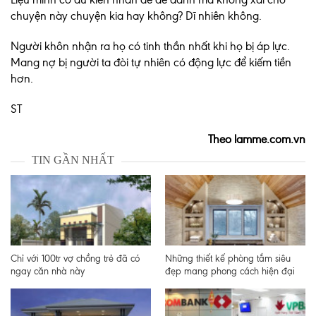
chuyện này chuyện kia hay không? Dĩ nhiên không.
Người khôn nhận ra họ có tinh thần nhất khi họ bị áp lực.
Mang nợ bị người ta đòi tự nhiên có động lực để kiếm tiền
hơn.
ST
Theo lamme.com.vn
TIN GẦN NHẤT
Chỉ với 100tr vợ chồng trẻ đã có
Những thiết kế phòng tắm siêu
ngay căn nhà này
đẹp mang phong cách hiện đại