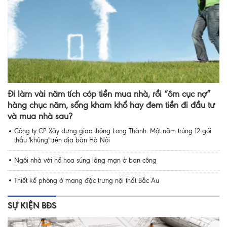
Đi làm vài năm tích cóp tiền mua nhà, rồi “ôm cục nợ”
hàng chục năm, sống kham khổ hay đem tiền đi đầu tư
và mua nhà sau?
Công ty CP Xây dựng giao thông Long Thành: Một năm trúng 12 gói
thầu 'khủng' trên địa bàn Hà Nội
Ngôi nhà với hồ hoa súng lãng mạn ở ban công
Thiết kế phòng ở mang đặc trưng nội thất Bắc Âu
SỰ KIỆN BĐS