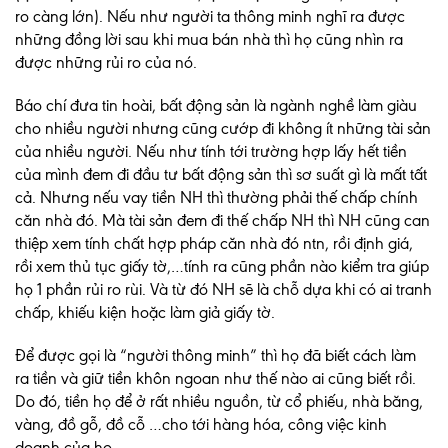
ro càng lớn). Nếu như người ta thông minh nghĩ ra được
những đồng lời sau khi mua bán nhà thì họ cũng nhìn ra
được những rủi ro của nó.
Báo chí đưa tin hoài, bất động sản là ngành nghề làm giàu
cho nhiều người nhưng cũng cướp đi không ít những tài sản
của nhiều người. Nếu như tính tới trường hợp lấy hết tiền
của mình đem đi đầu tư bất động sản thì sơ suất gì là mất tất
cả. Nhưng nếu vay tiền NH thì thường phải thế chấp chính
căn nhà đó. Mà tài sản đem đi thế chấp NH thì NH cũng can
thiệp xem tính chất hợp pháp căn nhà đó ntn, rồi định giá,
rồi xem thủ tục giấy tờ,…tính ra cũng phần nào kiểm tra giúp
họ 1 phần rủi ro rùi. Và từ đó NH sẽ là chỗ dựa khi có ai tranh
chấp, khiếu kiện hoặc làm giả giấy tờ.
Để được gọi là “người thông minh” thì họ đã biết cách làm
ra tiền và giữ tiền khôn ngoan như thế nào ai cũng biết rồi.
Do đó, tiền họ để ở rất nhiều nguồn, từ cổ phiếu, nhà băng,
vàng, đồ gỗ, đồ cỗ …cho tới hàng hóa, công việc kinh
doanh của họ.