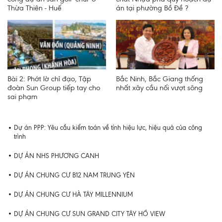
Thừa Thiên - Huế
án tại phường Bồ Đề ?
Bài 2: Phớt lờ chỉ đạo, Tập
Bắc Ninh, Bắc Giang thống
đoàn Sun Group tiếp tay cho
nhất xây cầu nối vượt sông
sai phạm
Dự án PPP: Yêu cầu kiểm toán về tính hiệu lực, hiệu quả của công
trình
DỰ ÁN NHS PHƯƠNG CANH
DỰ ÁN CHUNG CƯ B12 NAM TRUNG YÊN
DỰ ÁN CHUNG CƯ HÀ TÂY MILLENNIUM
DỰ ÁN CHUNG CƯ SUN GRAND CITY TÂY HỒ VIEW