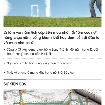
Đi làm vài năm tích cóp tiền mua nhà, rồi “ôm cục nợ”
hàng chục năm, sống kham khổ hay đem tiền đi đầu tư
và mua nhà sau?
Công ty CP Xây dựng giao thông Long Thành: Một năm trúng 12 gói
thầu 'khủng' trên địa bàn Hà Nội
Ngôi nhà với hồ hoa súng lãng mạn ở ban công
Thiết kế phòng ở mang đặc trưng nội thất Bắc Âu
SỰ KIỆN BĐS