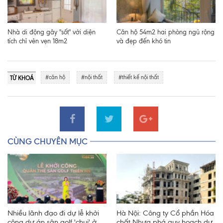
Nhà di động gây "sốt" với diện
Căn hộ 54m2 hai phòng ngủ rộng
tích chỉ vẻn vẹn 18m2
và đẹp đến khó tin
#căn hộ
#nội thất
#thiết kế nội thất
TỪ KHOÁ
CÙNG CHUYÊN MỤC
Nhiều lãnh đạo đi dự lễ khởi
Hà Nội: Công ty Cổ phần Hóa
công dự án sân golf 'chui' ở
chất Nhựa phá quy hoạch dự