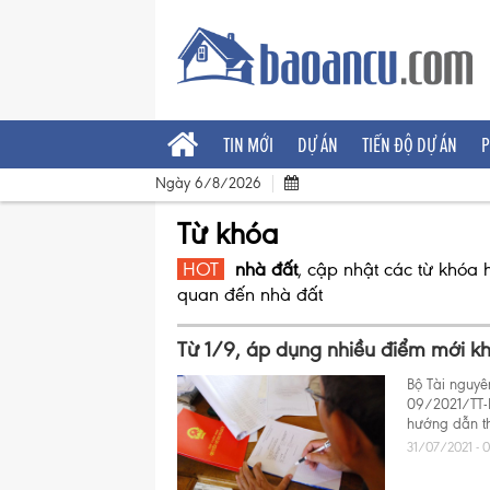
TIN MỚI
DỰ ÁN
TIẾN ĐỘ DỰ ÁN
P
Ngày 6/8/2026
Từ khóa
HOT
nhà đất
, cập nhật các từ khóa 
quan đến
nhà đất
Từ 1/9, áp dụng nhiều điểm mới kh
Bộ Tài nguyê
09/2021/TT-
hướng dẫn th
31/07/2021 - 0