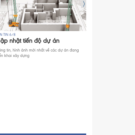
N TIN 6/8
BẢN TIN 6/8
ập nhật tiến độ dự án
Mở bán Dự án
ông tin, hình ảnh mới nhất về các dự án đang
Thông tin mở bán căn hộ
iển khai xây dựng