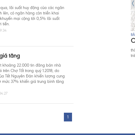
ua, lãi suất huy động của các ngân
h lên, có ngân hàng còn triển khai
 khuyến mại cộng tới 0,5% lãi suất
 tiền.
09:34
BẢN TIN 6/8
BẢ
Người mua nhà đổi "khẩu vị",
C
doanh nghiệp BĐS tìm cách
th
giá tăng
chiều khách
tr
t khoảng 22.000 tin đăng bán nhà
Thị trường bất động sản Việt Nam đang ở giai
i trên Chợ Tốt trong quý 1.2018, do
đoạn phát triển mạnh mẽ khi ngày càng nhiều dự
ủa Tết Nguyên Đán khiến lượng cung
án chung cư đi vào khai thác và vận hành. Cùng
 mức 37% khiến giá trung bình tăng
với đó, thị trường cũng chứng kiến một sự thay đổi r
04:27
1