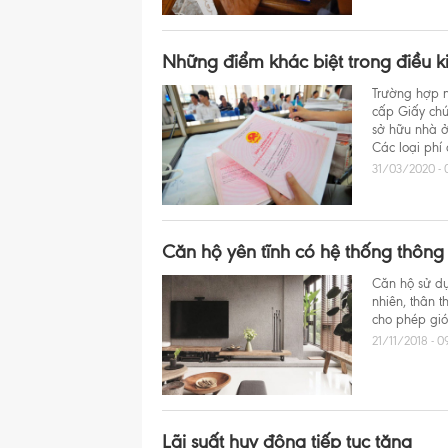
Những điểm khác biệt trong điều 
Trường hợp n
cấp Giấy ch
sở hữu nhà ở
Các loại phí
31/03/2020 - 
Căn hộ yên tĩnh có hệ thống thông 
Căn hộ sử dụ
nhiên, thân t
cho phép gió 
21/11/2018 - 0
Lãi suất huy động tiếp tục tăng