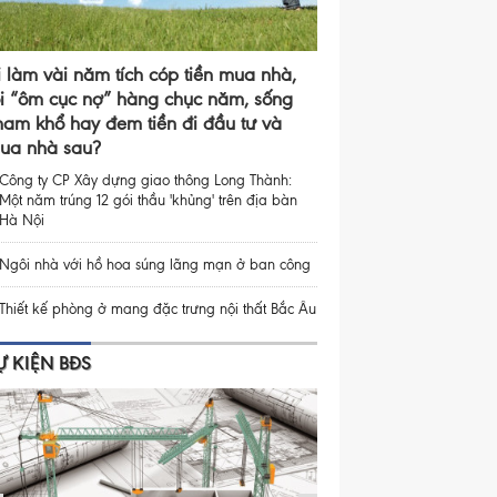
i làm vài năm tích cóp tiền mua nhà,
ồi “ôm cục nợ” hàng chục năm, sống
ham khổ hay đem tiền đi đầu tư và
ua nhà sau?
Công ty CP Xây dựng giao thông Long Thành:
Một năm trúng 12 gói thầu 'khủng' trên địa bàn
Hà Nội
Ngôi nhà với hồ hoa súng lãng mạn ở ban công
Thiết kế phòng ở mang đặc trưng nội thất Bắc Âu
Ự KIỆN BĐS