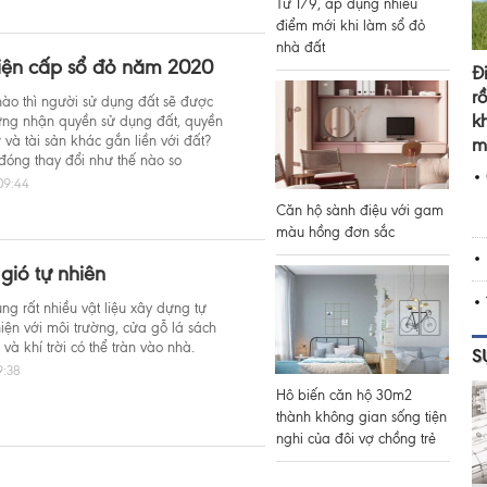
Từ 1/9, áp dụng nhiều
điểm mới khi làm sổ đỏ
nhà đất
kiện cấp sổ đỏ năm 2020
Đ
r
ào thì người sử dụng đất sẽ được
k
ứng nhận quyền sử dụng đất, quyền
 và tài sản khác gắn liền với đất?
m
 đóng thay đổi như thế nào so
09:44
Căn hộ sành điệu với gam
màu hồng đơn sắc
gió tự nhiên
ng rất nhiều vật liệu xây dựng tự
hiện với môi trường, cửa gỗ lá sách
và khí trời có thể tràn vào nhà.
S
9:38
Hô biến căn hộ 30m2
thành không gian sống tiện
nghi của đôi vợ chồng trẻ