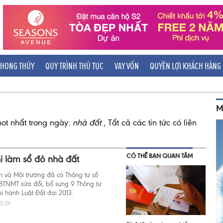
HONG THỦY
QUY TRÌNH THỦ TỤC
VAY VỐN
QUYỀN LỢI KHÁCH HÀNG
M
hot nhất trong ngày:
nhà đất
, Tất cả các tin tức có liên
CÓ THỂ BẠN QUAN TÂM
i làm sổ đỏ nhà đất
n và Môi trường đã có Thông tư số
BTNMT sửa đổi, bổ sung 9 Thông tư
i hành Luật Đất đai 2013.
5:01