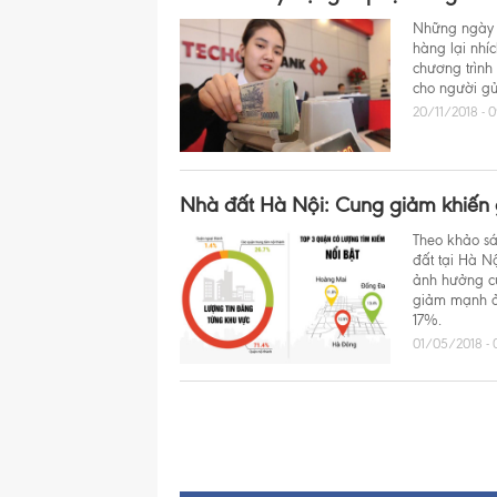
Những ngày q
hàng lại nhíc
chương trình
cho người gửi
20/11/2018 - 
Nhà đất Hà Nội: Cung giảm khiến 
Theo khảo sá
đất tại Hà Nộ
ảnh hưởng c
giảm mạnh ở
17%.
01/05/2018 - 