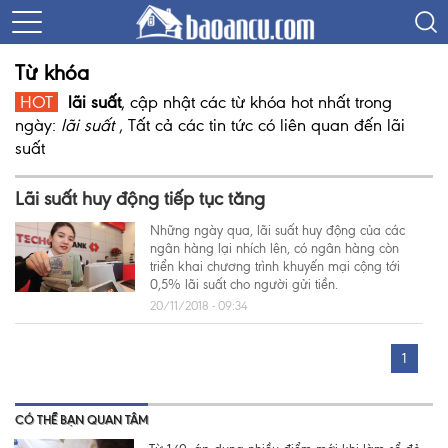
Từ khóa
HOT
lãi suất
, cập nhật các từ khóa hot nhất trong
ngày:
lãi suất
, Tất cả các tin tức có liên quan đến
lãi
suất
Lãi suất huy động tiếp tục tăng
Những ngày qua, lãi suất huy động của các
ngân hàng lại nhích lên, có ngân hàng còn
triển khai chương trình khuyến mại cộng tới
0,5% lãi suất cho người gửi tiền.
20/11/2018 - 09:34
1
CÓ THỂ BẠN QUAN TÂM