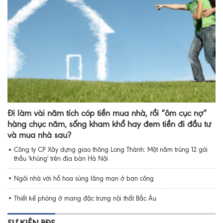
Đi làm vài năm tích cóp tiền mua nhà, rồi “ôm cục nợ”
hàng chục năm, sống kham khổ hay đem tiền đi đầu tư
và mua nhà sau?
Công ty CP Xây dựng giao thông Long Thành: Một năm trúng 12 gói
thầu 'khủng' trên địa bàn Hà Nội
Ngôi nhà với hồ hoa súng lãng mạn ở ban công
Thiết kế phòng ở mang đặc trưng nội thất Bắc Âu
SỰ KIỆN BĐS